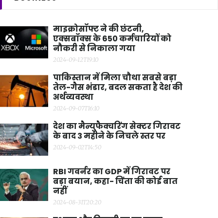
माइक्रोसॉफ्ट ने की छंटनी,
एक्सबॉक्स के 650 कर्मचारियों को
नौकरी से निकाला गया
2024-09-12T19:10
पाकिस्तान में मिला चौथा सबसे बड़ा
तेल-गैस भंडार, बदल सकता है देश की
अर्थव्यवस्था
2024-09-07T16:10
देश का मैन्युफैक्चरिंग सेक्टर गिरावट
के बाद 3 महीने के निचले स्तर पर
2024-09-02T14:50
RBI गवर्नर का GDP में गिरावट पर
बड़ा बयान, कहा- चिंता की कोई बात
नहीं
2024-08-31T20:20