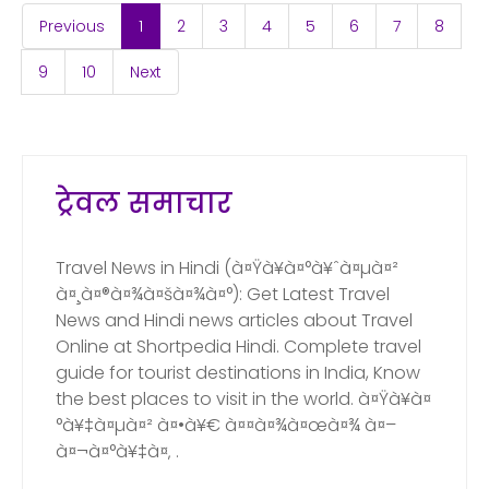
(current)
Previous
1
2
3
4
5
6
7
8
9
10
Next
ट्रेवल समाचार
Travel News in Hindi (à¤Ÿà¥à¤°à¥ˆà¤µà¤²
à¤¸à¤®à¤¾à¤šà¤¾à¤°): Get Latest Travel
News and Hindi news articles about Travel
Online at Shortpedia Hindi. Complete travel
guide for tourist destinations in India, Know
the best places to visit in the world. à¤Ÿà¥à¤
°à¥‡à¤µà¤² à¤•à¥€ à¤¤à¤¾à¤œà¤¾ à¤–
à¤¬à¤°à¥‡à¤‚ .