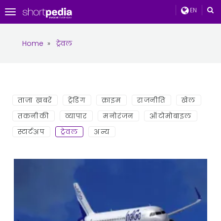
EN
Toggle
navigation
Home
»
ट्रेवल
ताज़ा ख़बरें
ट्रेंडिंग
क्राइम
राजनीति
खेल
तकनीकी
व्यापार
मनोरंजन
ऑटोमोबाइल
स्टार्टअप
ट्रेवल
अन्य