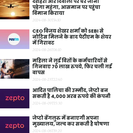
दशहरा और दिवाली पर घर जाना
पड़ेगा महंगा, आसमान पर पहुंचा
विमान किराया
2024-08-30T14:10
CEO विजय शेखर शर्मा को SEBI से
नोटिस मिलने के बाद पेटीएम के शेयर
में गिरावट
2024-08-26T06:10
महिला ने लुई वितों के कर्मचारियों से
गिनवाए 70 लाख रुपये, फिर चली गई
वापस
2024-08-23T22:40
आदित पालिचा की उम्मीद, जेप्टो बन
सकती है 4,000 अरब रुपये की कंपनी
2024-08-09T15:30
जेप्टो बेंगलुरु में बनाएगी अपना
मुख्यालय, जल्द कर सकती है घोषणा
2024-08-06T19:20