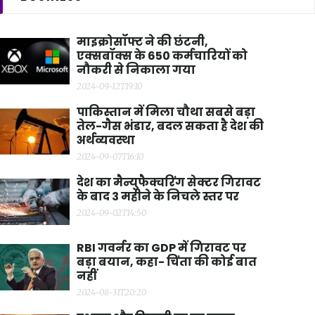
माइक्रोसॉफ्ट ने की छंटनी,
एक्सबॉक्स के 650 कर्मचारियों को
नौकरी से निकाला गया
2024-09-12T19:10
पाकिस्तान में मिला चौथा सबसे बड़ा
तेल-गैस भंडार, बदल सकता है देश की
अर्थव्यवस्था
2024-09-07T16:10
देश का मैन्युफैक्चरिंग सेक्टर गिरावट
के बाद 3 महीने के निचले स्तर पर
2024-09-02T14:50
RBI गवर्नर का GDP में गिरावट पर
बड़ा बयान, कहा- चिंता की कोई बात
नहीं
2024-08-31T20:20