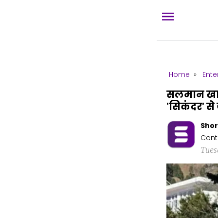
Home
»
Ente
सलमान खान
'सिकंदर' से ज
Shor
Cont
Tues