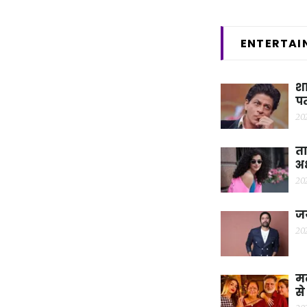
ENTERTAI
शा
पत
20
ता
अक
20
ज
20
मल
स