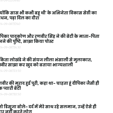
24-09-11T09:40
्योंकि सास भी कभी बहू थी' के अभिनेता विकास सेठी का
धन, पड़ा दिल का दौरा
24-09-08T17:40
पिका पादुकोण और रणवीर सिंह ने की बेटी के माता-पिता
ने की पुष्टि, साझा किया पोस्ट
24-09-08T14:30
किता लोखंडे ने की संयज लीला भंसाली से मुलाकात,
्वीर साझा कर खुद को बताया भाग्यशाली
24-09-08T13:50
वीर की मुराद हुई पूरी, कहा था- चाहता हूं दीपिका जैसी ही
 प्यारी बेटी
24-09-08T10:50
मो डिसूजा बोले- दर्द में मेरे साथ रहे सलमान, उन्हें ऐसे ही
यार नहीं करते लोग