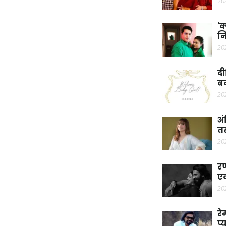
20
'क
नि
20
दी
बन
20
अं
तस
20
रण
एक
20
रे
प्