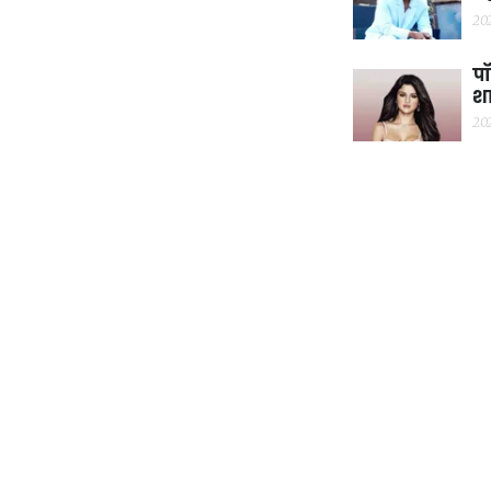
20
पॉ
शा
20