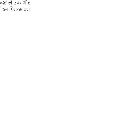
ंदर' से एक और
ती इस फिल्म का