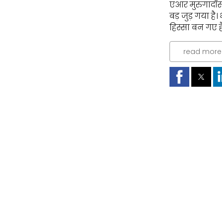
एआर मुरुगादॉस
बड़ जुड़ गया ह
हिस्सा बन गए हैं
read more