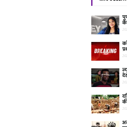
पु
के
20
को
प्
20
न्
दे
20
दत
क
20
अम