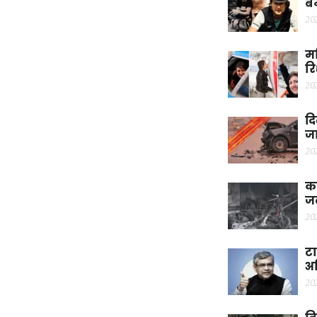
बन
20
मह
रि
20
दि
जा
20
कर
ज
20
टा
अश
20