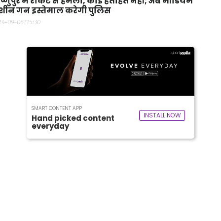
ष्णुपुर में रॉकेट से हमला, कोई हताहत नहीं; अब मीडियम
शीन गन इस्तेमाल करेगी पुलिस
24-09-06T15:30
SMART CONTENT APP
INSTALL NOW
Hand picked content
everyday