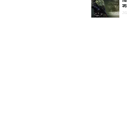
बि
म
20