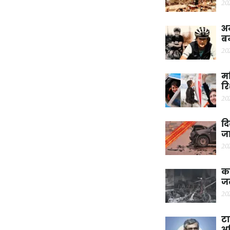
20
अम
बन
20
मह
रि
20
दि
जा
20
कर
ज
20
टा
अश