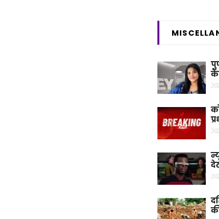
MISCELLA
पु
के
20
को
प्
20
न्
दे
20
दत
क