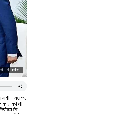
it: Bhaskar
श मंत्री जयशंकर
ुलाकात की थी।
िपीन्स के