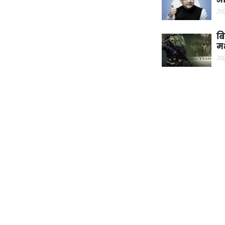
20
बि
म
20