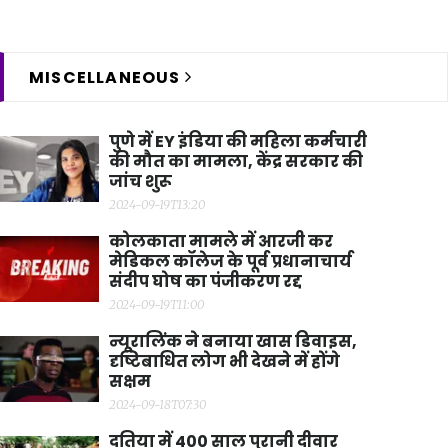
MISCELLANEOUS
पुणे में EY इंडिया की महिला कर्मचारी
की मौत का मामला, केंद्र सरकार की
जांच शुरू
2024-09-19T13:20
कोलकाता मामले में आरजी कर
मेडिकल कॉलेज के पूर्व प्रधानाचार्य
संदीप घोष का पंजीकरण रद्द
2024-09-19T11:00
न्यूरालिंक ने बनाया खास डिवाइस,
दृष्टिबाधित लोग भी देखने में होंगे
सक्षम
2024-09-18T07:30
दतिया में 400 साल पुरानी दीवार