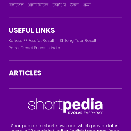
मनोरंजन
ऑटोमोबाइल
स्टार्टअप
ट्रेवल
अन्य
USEFUL LINKS
Kolkata FF Fatafat Result
Shilong Teer Result
Petrol Diesel Prices In India
ARTICLES
Shortpedia is a short news app which provide latest
news in 70 words in Hindi or English Language. Read