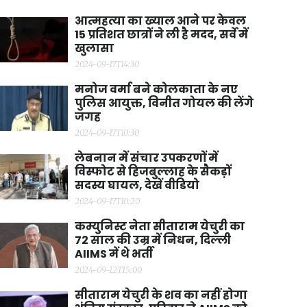
आत्महत्या का ख्याल आने पर केवल
15 प्रतिशत छात्रों ने ली है मदद, सर्वे में
खुलासा
2024-09-17T14:30
मनोज वर्मा बने कोलकाता के नए
पुलिस आयुक्त, विनीत गोयल की लेंगे
जगह
2024-09-17T10:30
लेबनान में संचार उपकरणों में
विस्फोट से हिजबुल्लाह के सैकड़ों
सदस्य घायल, देखें वीडियो
2024-09-17T10:20
कम्युनिस्ट नेता सीताराम येचुरी का
72 साल की उम्र में निधन, दिल्ली
AIIMS में थे भर्ती
2024-09-12T15:00
सीताराम येचुरी के शव का नहीं होगा