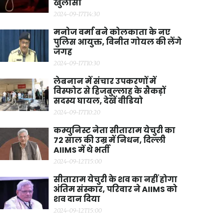
खुलासा
2024-09-17T14:30
मनोज वर्मा बने कोलकाता के नए
पुलिस आयुक्त, विनीत गोयल की लेंगे
जगह
2024-09-17T10:30
लेबनान में संचार उपकरणों में
विस्फोट से हिजबुल्लाह के सैकड़ों
सदस्य घायल, देखें वीडियो
2024-09-17T10:20
कम्युनिस्ट नेता सीताराम येचुरी का
72 साल की उम्र में निधन, दिल्ली
AIIMS में थे भर्ती
2024-09-12T15:00
सीताराम येचुरी के शव का नहीं होगा
अंतिम संस्कार, परिवार ने AIIMS को
शव दान दिया
2024-09-12T15:00