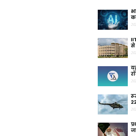
भा
कर
20
II
से
20
यह
रॉ
20
रू
22
20
प्
ज