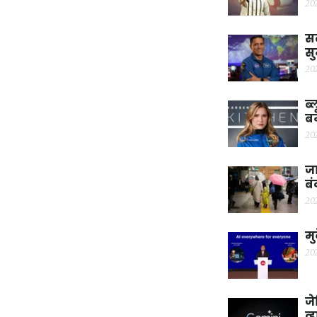
20
सब
सु
20
ब्
बन
20
जा
बं
20
मु
20
जे
व्