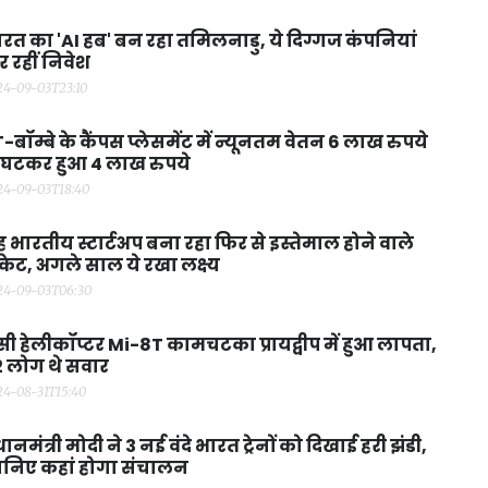
रत का 'AI हब' बन रहा तमिलनाडु, ये दिग्गज कंपनियां
 रहीं निवेश
24-09-03T23:10
T-बॉम्बे के कैंपस प्लेसमेंट में न्यूनतम वेतन 6 लाख रुपये
 घटकर हुआ 4 लाख रुपये
24-09-03T18:40
 भारतीय स्टार्टअप बना रहा फिर से इस्तेमाल होने वाले
केट, अगले साल ये रखा लक्ष्य
24-09-03T06:30
सी हेलीकॉप्टर Mi-8T कामचटका प्रायद्वीप में हुआ लापता,
 लोग थे सवार
24-08-31T15:40
रधानमंत्री मोदी ने 3 नई वंदे भारत ट्रेनों को दिखाई हरी झंडी,
ानिए कहां होगा संचालन