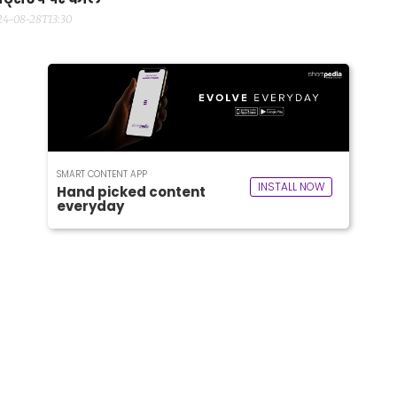
24-08-28T13:30
SMART CONTENT APP
INSTALL NOW
Hand picked content
everyday