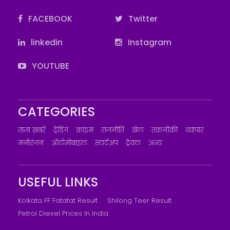
FACEBOOK
Twitter
linkedin
Instagram
YOUTUBE
CATEGORIES
ताज़ा ख़बरें
ट्रेंडिंग
क्राइम
राजनीति
खेल
तकनीकी
व्यापार
मनोरंजन
ऑटोमोबाइल
स्टार्टअप
ट्रेवल
अन्य
USEFUL LINKS
Kolkata FF Fatafat Result
Shilong Teer Result
Petrol Diesel Prices In India