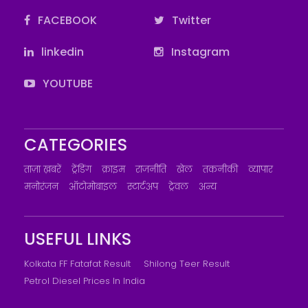
FACEBOOK
Twitter
linkedin
Instagram
YOUTUBE
CATEGORIES
ताज़ा ख़बरें
ट्रेंडिंग
क्राइम
राजनीति
खेल
तकनीकी
व्यापार
मनोरंजन
ऑटोमोबाइल
स्टार्टअप
ट्रेवल
अन्य
USEFUL LINKS
Kolkata FF Fatafat Result
Shilong Teer Result
Petrol Diesel Prices In India