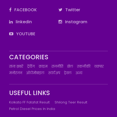
FACEBOOK
Twitter
linkedin
Instagram
YOUTUBE
CATEGORIES
ताज़ा ख़बरें
ट्रेंडिंग
क्राइम
राजनीति
खेल
तकनीकी
व्यापार
मनोरंजन
ऑटोमोबाइल
स्टार्टअप
ट्रेवल
अन्य
USEFUL LINKS
Kolkata FF Fatafat Result
Shilong Teer Result
Petrol Diesel Prices In India