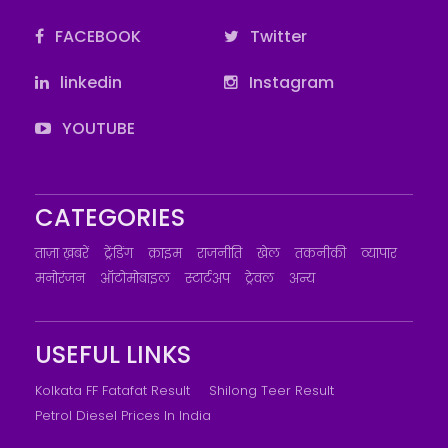
FACEBOOK
Twitter
linkedin
Instagram
YOUTUBE
CATEGORIES
ताज़ा ख़बरें
ट्रेंडिंग
क्राइम
राजनीति
खेल
तकनीकी
व्यापार
मनोरंजन
ऑटोमोबाइल
स्टार्टअप
ट्रेवल
अन्य
USEFUL LINKS
Kolkata FF Fatafat Result
Shilong Teer Result
Petrol Diesel Prices In India