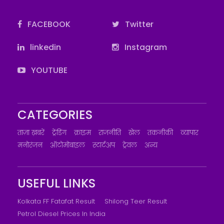
FACEBOOK
Twitter
linkedin
Instagram
YOUTUBE
CATEGORIES
ताज़ा ख़बरें
ट्रेंडिंग
क्राइम
राजनीति
खेल
तकनीकी
व्यापार
मनोरंजन
ऑटोमोबाइल
स्टार्टअप
ट्रेवल
अन्य
USEFUL LINKS
Kolkata FF Fatafat Result
Shilong Teer Result
Petrol Diesel Prices In India