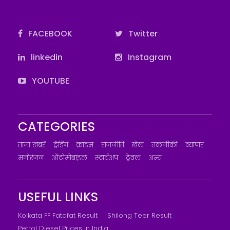
FACEBOOK
Twitter
linkedin
Instagram
YOUTUBE
CATEGORIES
ताज़ा ख़बरें
ट्रेंडिंग
क्राइम
राजनीति
खेल
तकनीकी
व्यापार
मनोरंजन
ऑटोमोबाइल
स्टार्टअप
ट्रेवल
अन्य
USEFUL LINKS
Kolkata FF Fatafat Result
Shilong Teer Result
Petrol Diesel Prices In India