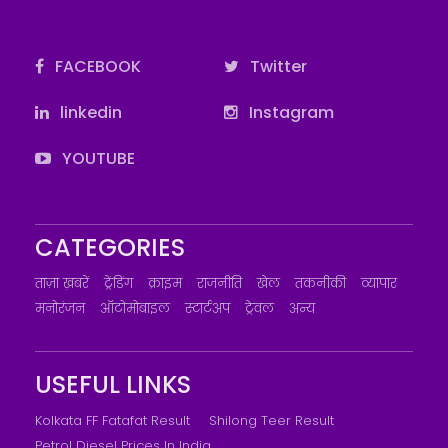
FACEBOOK
Twitter
linkedin
Instagram
YOUTUBE
CATEGORIES
ताज़ा ख़बरें
ट्रेंडिंग
क्राइम
राजनीति
खेल
तकनीकी
व्यापार
मनोरंजन
ऑटोमोबाइल
स्टार्टअप
ट्रेवल
अन्य
USEFUL LINKS
Kolkata FF Fatafat Result
Shilong Teer Result
Petrol Diesel Prices In India