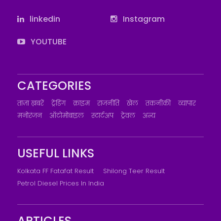
linkedin
Instagram
YOUTUBE
CATEGORIES
ताज़ा ख़बरें
ट्रेंडिंग
क्राइम
राजनीति
खेल
तकनीकी
व्यापार
मनोरंजन
ऑटोमोबाइल
स्टार्टअप
ट्रेवल
अन्य
USEFUL LINKS
Kolkata FF Fatafat Result
Shilong Teer Result
Petrol Diesel Prices In India
ARTICLES