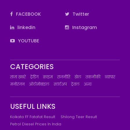
FACEBOOK
Twitter
linkedin
Instagram
YOUTUBE
CATEGORIES
ताज़ा ख़बरें
ट्रेंडिंग
क्राइम
राजनीति
खेल
तकनीकी
व्यापार
मनोरंजन
ऑटोमोबाइल
स्टार्टअप
ट्रेवल
अन्य
USEFUL LINKS
Kolkata FF Fatafat Result
Shilong Teer Result
Petrol Diesel Prices In India