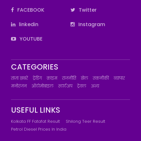
FACEBOOK
Twitter
linkedin
Instagram
YOUTUBE
CATEGORIES
ताज़ा ख़बरें
ट्रेंडिंग
क्राइम
राजनीति
खेल
तकनीकी
व्यापार
मनोरंजन
ऑटोमोबाइल
स्टार्टअप
ट्रेवल
अन्य
USEFUL LINKS
Kolkata FF Fatafat Result
Shilong Teer Result
Petrol Diesel Prices In India