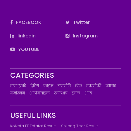
FACEBOOK
Twitter
linkedin
Instagram
YOUTUBE
CATEGORIES
ताज़ा ख़बरें
ट्रेंडिंग
क्राइम
राजनीति
खेल
तकनीकी
व्यापार
मनोरंजन
ऑटोमोबाइल
स्टार्टअप
ट्रेवल
अन्य
USEFUL LINKS
Kolkata FF Fatafat Result
Shilong Teer Result