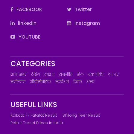
FACEBOOK
Twitter
linkedin
Instagram
YOUTUBE
CATEGORIES
ताज़ा ख़बरें
ट्रेंडिंग
क्राइम
राजनीति
खेल
तकनीकी
व्यापार
मनोरंजन
ऑटोमोबाइल
स्टार्टअप
ट्रेवल
अन्य
USEFUL LINKS
Kolkata FF Fatafat Result
Shilong Teer Result
Petrol Diesel Prices In India