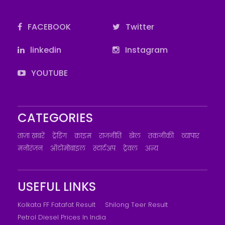
FACEBOOK
Twitter
linkedin
Instagram
YOUTUBE
CATEGORIES
ताज़ा ख़बरें
ट्रेंडिंग
क्राइम
राजनीति
खेल
तकनीकी
व्यापार
मनोरंजन
ऑटोमोबाइल
स्टार्टअप
ट्रेवल
अन्य
USEFUL LINKS
Kolkata FF Fatafat Result
Shilong Teer Result
Petrol Diesel Prices In India