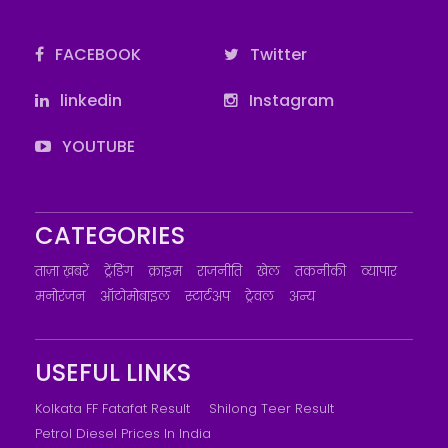
FACEBOOK
Twitter
linkedin
Instagram
YOUTUBE
CATEGORIES
ताज़ा ख़बरें
ट्रेंडिंग
क्राइम
राजनीति
खेल
तकनीकी
व्यापार
मनोरंजन
ऑटोमोबाइल
स्टार्टअप
ट्रेवल
अन्य
USEFUL LINKS
Kolkata FF Fatafat Result
Shilong Teer Result
Petrol Diesel Prices In India