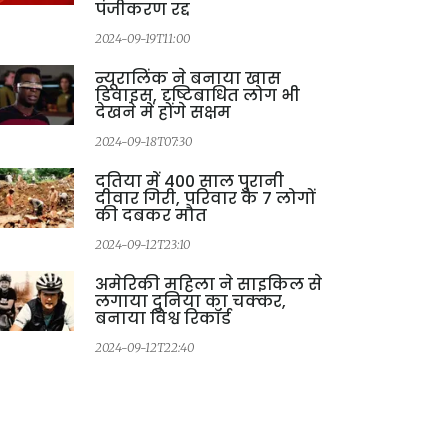
पंजीकरण रद्द
2024-09-19T11:00
न्यूरालिंक ने बनाया खास
डिवाइस, दृष्टिबाधित लोग भी
2
देखने में होंगे सक्षम
2024-09-18T07:30
दतिया में 400 साल पुरानी
दीवार गिरी, परिवार के 7 लोगों
की दबकर मौत
2024-09-12T23:10
अमेरिकी महिला ने साइकिल से
लगाया दुनिया का चक्कर,
बनाया विश्व रिकॉर्ड
2024-09-12T22:40