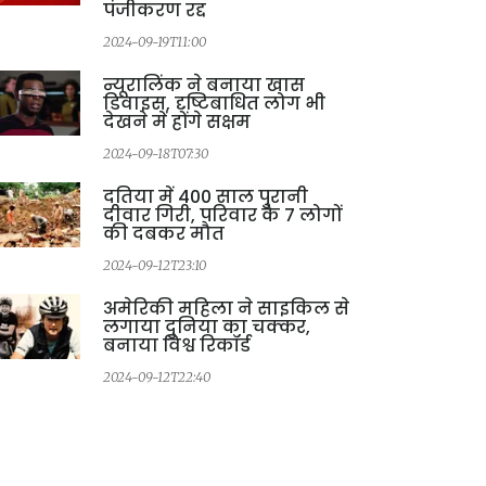
पंजीकरण रद्द
2024-09-19T11:00
न्यूरालिंक ने बनाया खास
डिवाइस, दृष्टिबाधित लोग भी
2
देखने में होंगे सक्षम
2024-09-18T07:30
दतिया में 400 साल पुरानी
दीवार गिरी, परिवार के 7 लोगों
की दबकर मौत
2024-09-12T23:10
अमेरिकी महिला ने साइकिल से
लगाया दुनिया का चक्कर,
बनाया विश्व रिकॉर्ड
2024-09-12T22:40