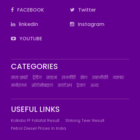
FACEBOOK
Twitter
linkedin
Instagram
YOUTUBE
CATEGORIES
ताज़ा ख़बरें
ट्रेंडिंग
क्राइम
राजनीति
खेल
तकनीकी
व्यापार
मनोरंजन
ऑटोमोबाइल
स्टार्टअप
ट्रेवल
अन्य
USEFUL LINKS
Kolkata FF Fatafat Result
Shilong Teer Result
Petrol Diesel Prices In India