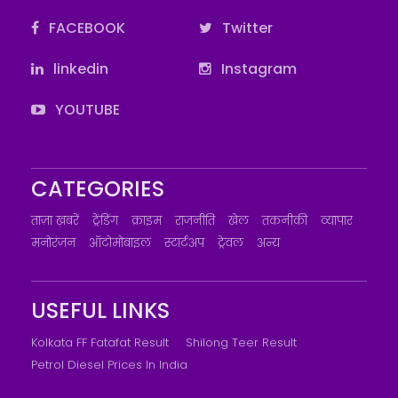
FACEBOOK
Twitter
linkedin
Instagram
YOUTUBE
CATEGORIES
ताज़ा ख़बरें
ट्रेंडिंग
क्राइम
राजनीति
खेल
तकनीकी
व्यापार
मनोरंजन
ऑटोमोबाइल
स्टार्टअप
ट्रेवल
अन्य
USEFUL LINKS
Kolkata FF Fatafat Result
Shilong Teer Result
Petrol Diesel Prices In India