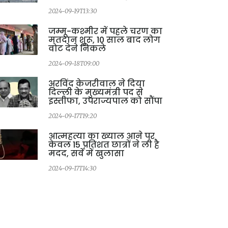
2024-09-19T13:30
2
जम्मू-कश्मीर में पहले चरण का
मतदान शुरू, 10 साल बाद लोग
वोट देने निकले
2024-09-18T09:00
अरविंद केजरीवाल ने दिया
दिल्ली के मुख्यमंत्री पद से
इस्तीफा, उपराज्यपाल को सौंपा
2024-09-17T19:20
आत्महत्या का ख्याल आने पर
केवल 15 प्रतिशत छात्रों ने ली है
मदद, सर्वे में खुलासा
2024-09-17T14:30
2