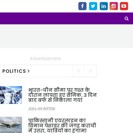
Advertisement
POLITICS
भारत-चीन सीमा पर गश्त के
दौरान लापता हुए सैनिक, 3 दिन
बाद बर्फ से निकाला गया
2024-09-19T17:10
2
पाकिस्तानी एयरलाइन का
विमान पेशावर की जगह कराची
में उतरा, यात्रियों का हंगामा