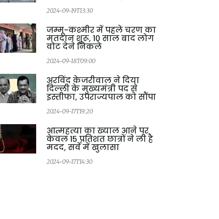
2024-09-19T13:30
2
जम्मू-कश्मीर में पहले चरण का
मतदान शुरू, 10 साल बाद लोग
वोट देने निकले
2024-09-18T09:00
अरविंद केजरीवाल ने दिया
दिल्ली के मुख्यमंत्री पद से
इस्तीफा, उपराज्यपाल को सौंपा
2024-09-17T19:20
आत्महत्या का ख्याल आने पर
केवल 15 प्रतिशत छात्रों ने ली है
मदद, सर्वे में खुलासा
2024-09-17T14:30
2