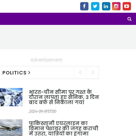
Advertisement
POLITICS
भारत-चीन सीमा पर गश्त के
दौरान लापता हुए सैनिक, 3 दिन
बाद बर्फ से निकाला गया
2024-09-19T17:10
2
पाकिस्तानी एयरलाइन का
विमान पेशावर की जगह कराची
में उतरा, यात्रियों का हंगामा