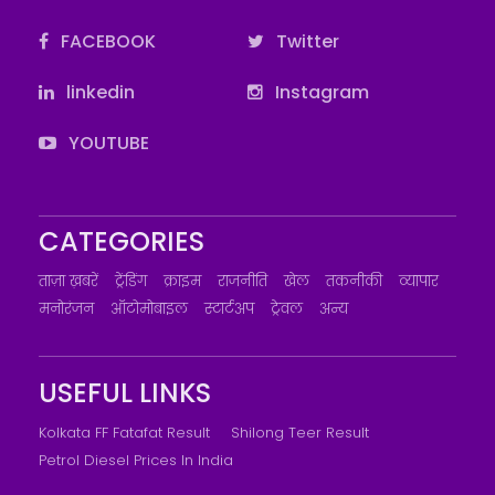
FACEBOOK
Twitter
linkedin
Instagram
YOUTUBE
CATEGORIES
ताज़ा ख़बरें
ट्रेंडिंग
क्राइम
राजनीति
खेल
तकनीकी
व्यापार
मनोरंजन
ऑटोमोबाइल
स्टार्टअप
ट्रेवल
अन्य
USEFUL LINKS
Kolkata FF Fatafat Result
Shilong Teer Result
Petrol Diesel Prices In India