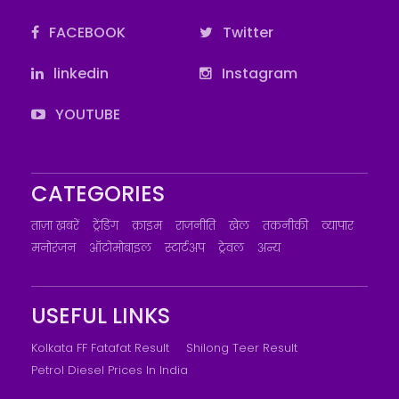
FACEBOOK
Twitter
linkedin
Instagram
YOUTUBE
CATEGORIES
ताज़ा ख़बरें
ट्रेंडिंग
क्राइम
राजनीति
खेल
तकनीकी
व्यापार
मनोरंजन
ऑटोमोबाइल
स्टार्टअप
ट्रेवल
अन्य
USEFUL LINKS
Kolkata FF Fatafat Result
Shilong Teer Result
Petrol Diesel Prices In India