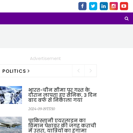
Advertisement
POLITICS
भारत-चीन सीमा पर गश्त के
दौरान लापता हुए सैनिक, 3 दिन
बाद बर्फ से निकाला गया
2024-09-19T17:10
2
पाकिस्तानी एयरलाइन का
विमान पेशावर की जगह कराची
में उतरा, यात्रियों का हंगामा