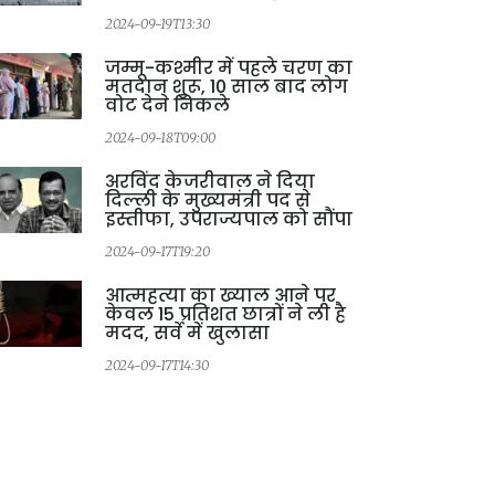
2024-09-19T13:30
2
जम्मू-कश्मीर में पहले चरण का
मतदान शुरू, 10 साल बाद लोग
वोट देने निकले
2024-09-18T09:00
अरविंद केजरीवाल ने दिया
दिल्ली के मुख्यमंत्री पद से
इस्तीफा, उपराज्यपाल को सौंपा
2024-09-17T19:20
आत्महत्या का ख्याल आने पर
केवल 15 प्रतिशत छात्रों ने ली है
मदद, सर्वे में खुलासा
2024-09-17T14:30
2