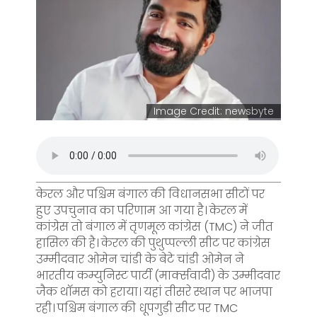
Image Credit: newsbyte
केरल और पश्चिम बंगाल की विधानसभा सीटों पर
हुए उपचुनाव का परिणाम आ गया है। केरल में
कांग्रेस तो बंगाल में तृणमूल कांग्रेस (TMC) ने जीत
हासिल की है। केरल की पुथुप्पल्ली सीट पर कांग्रेस
उम्मीदवार ओमेन चांडी के बेटे चांडी ओमेन ने
भारतीय कम्युनिस्ट पार्टी (मार्क्सवादी) के उम्मीदवार
जैक थॉमस को हराया। यहां तीसरे स्थान पर भाजपा
रही। पश्चिम बंगाल की धूपगुड़ी सीट पर TMC