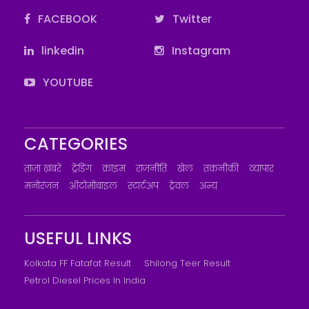
FACEBOOK
Twitter
linkedin
Instagram
YOUTUBE
CATEGORIES
ताज़ा ख़बरें
ट्रेंडिंग
क्राइम
राजनीति
खेल
तकनीकी
व्यापार
मनोरंजन
ऑटोमोबाइल
स्टार्टअप
ट्रेवल
अन्य
USEFUL LINKS
Kolkata FF Fatafat Result
Shilong Teer Result
Petrol Diesel Prices In India