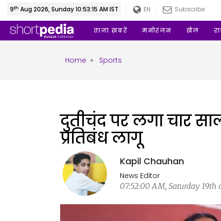
th
9
Aug 2026, Sunday 10:53:16 AM IST
EN
Subscribe
ताज़ा ख़बरें
मनोरंजन
खेल
र
Home
»
Sports
दुतीचंद पर लगा चार सा
प्रतिबंध लागू
Kapil Chauhan
News Editor
07:52:00 AM, Saturday 19th o