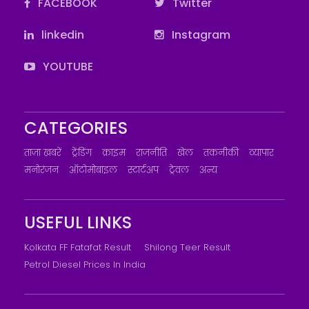
FACEBOOK
Twitter
linkedin
Instagram
YOUTUBE
CATEGORIES
ताज़ा ख़बरें
ट्रेंडिंग
क्राइम
राजनीति
खेल
तकनीकी
व्यापार
मनोरंजन
ऑटोमोबाइल
स्टार्टअप
ट्रेवल
अन्य
USEFUL LINKS
Kolkata FF Fatafat Result
Shilong Teer Result
Petrol Diesel Prices In India