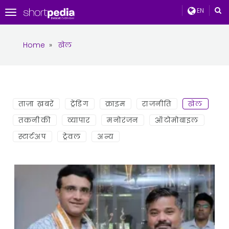
EN
Toggle
navigation
Home
»
खेल
ताज़ा ख़बरें
ट्रेंडिंग
क्राइम
राजनीति
खेल
तकनीकी
व्यापार
मनोरंजन
ऑटोमोबाइल
स्टार्टअप
ट्रेवल
अन्य