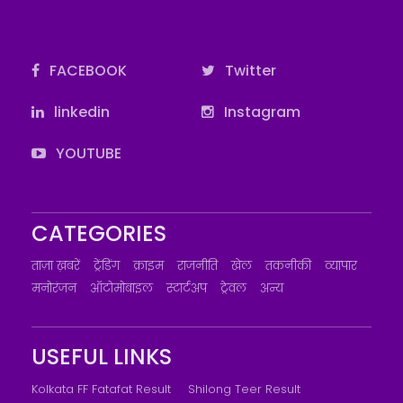
FACEBOOK
Twitter
linkedin
Instagram
YOUTUBE
CATEGORIES
ताज़ा ख़बरें
ट्रेंडिंग
क्राइम
राजनीति
खेल
तकनीकी
व्यापार
मनोरंजन
ऑटोमोबाइल
स्टार्टअप
ट्रेवल
अन्य
USEFUL LINKS
Kolkata FF Fatafat Result
Shilong Teer Result