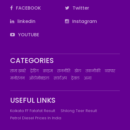
FACEBOOK
Twitter
linkedin
Instagram
YOUTUBE
CATEGORIES
ताज़ा ख़बरें
ट्रेंडिंग
क्राइम
राजनीति
खेल
तकनीकी
व्यापार
मनोरंजन
ऑटोमोबाइल
स्टार्टअप
ट्रेवल
अन्य
USEFUL LINKS
Kolkata FF Fatafat Result
Shilong Teer Result
Petrol Diesel Prices In India