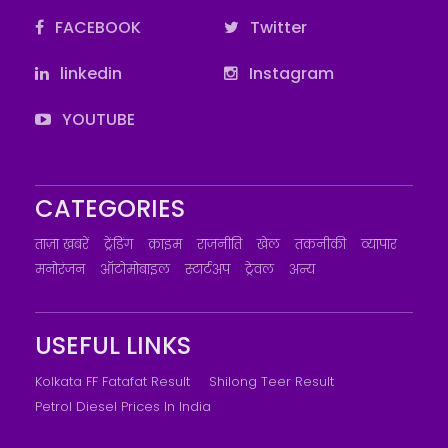
FACEBOOK
Twitter
linkedin
Instagram
YOUTUBE
CATEGORIES
ताज़ा ख़बरें
ट्रेंडिंग
क्राइम
राजनीति
खेल
तकनीकी
व्यापार
मनोरंजन
ऑटोमोबाइल
स्टार्टअप
ट्रेवल
अन्य
USEFUL LINKS
Kolkata FF Fatafat Result
Shilong Teer Result
Petrol Diesel Prices In India