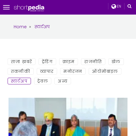
EN
Toggle
navigation
Home
»
स्टार्टअप
ताज़ा ख़बरें
ट्रेंडिंग
क्राइम
राजनीति
खेल
तकनीकी
व्यापार
मनोरंजन
ऑटोमोबाइल
स्टार्टअप
ट्रेवल
अन्य