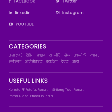
FACEBOOK
Twitter
linkedin
Instagram
YOUTUBE
CATEGORIES
ताज़ा ख़बरें
ट्रेंडिंग
क्राइम
राजनीति
खेल
तकनीकी
व्यापार
मनोरंजन
ऑटोमोबाइल
स्टार्टअप
ट्रेवल
अन्य
USEFUL LINKS
Kolkata FF Fatafat Result
Shilong Teer Result
Petrol Diesel Prices In India