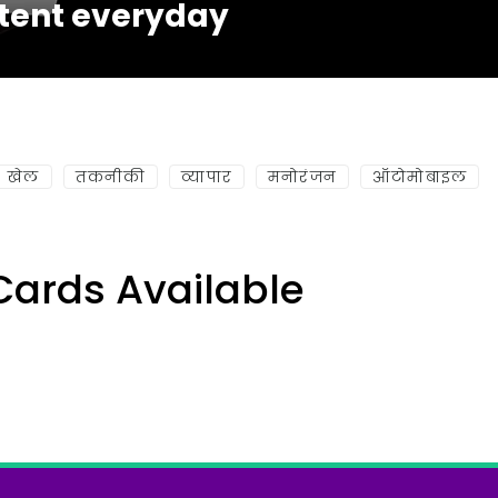
tent everyday
खेल
तकनीकी
व्यापार
मनोरंजन
ऑटोमोबाइल
Cards Available