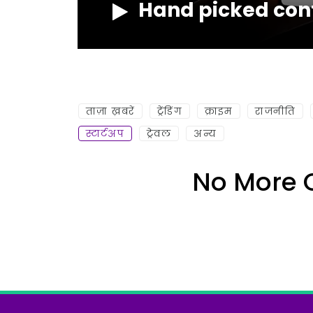
Hand picked con
NOW
ताज़ा ख़बरें
ट्रेंडिंग
क्राइम
राजनीति
स्टार्टअप
ट्रेवल
अन्य
No More 