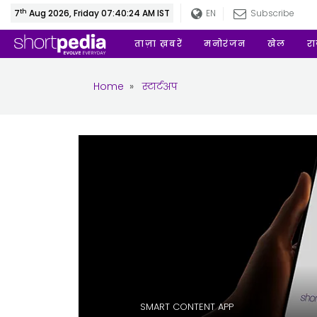
th
7
Aug 2026, Friday 07:40:25 AM IST
EN
Subscribe
ताज़ा ख़बरें
मनोरंजन
खेल
र
Home
»
स्टार्टअप
SMART CONTENT APP