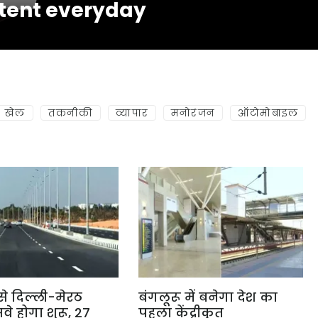
tent everyday
खेल
तकनीकी
व्यापार
मनोरंजन
ऑटोमोबाइल
 से दिल्ली-मेरठ
बंगलूरू में बनेगा देश का
सवे होगा शुरू, 27
पहला केंद्रीकृत