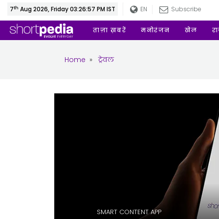
th
7
Aug 2026, Friday 03:26:58 PM IST
EN
Subscribe
ताज़ा ख़बरें
मनोरंजन
खेल
र
Home
»
ट्रेवल
SMART CONTENT APP