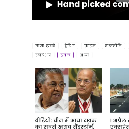
Hand picked con
NOW
ताज़ा ख़बरें
ट्रेंडिंग
क्राइम
राजनीति
स्टार्टअप
ट्रेवल
अन्य
वीडियो: चीन में आया दशक
1 अप्रैल
का सबसे खराब सैंडस्टॉर्म,
एक्सप्रे