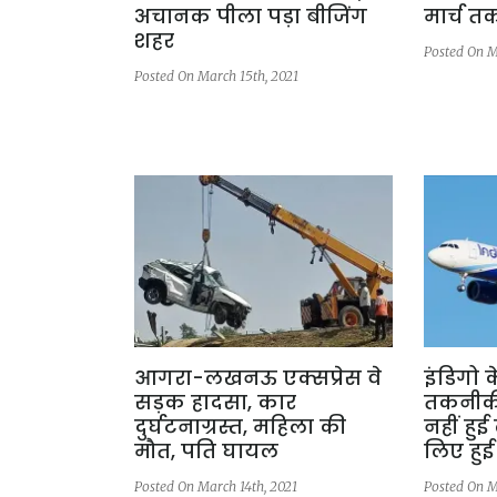
अचानक पीला पड़ा बीजिंग
मार्च त
शहर
Posted On M
Posted On March 15th, 2021
आगरा-लखनऊ एक्सप्रेस वे
इंडिगो 
सड़क हादसा, कार
तकनीकी 
दुर्घटनाग्रस्त, महिला की
नहीं हुई
मौत, पति घायल
लिए हुई
Posted On March 14th, 2021
Posted On M