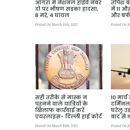
आगरा में नेशनल हाईवे नंबर
तपिश बढ
दो पर भीषण सड़का हादसा,
में 11 औ
8 मरे, 4 घायल
और बर्
Posted On March 11th, 2021
Posted On M
सही तरीके से मास्क न
10 मार्च
पहनने वाले यात्रियों के
टर्मिनल-
खिलाफ कार्रवाई करें
घरेलू उड
एयरलाइंस- दिल्ली हाई कोर्ट
बाद से थ
Posted On March 10th, 2021
Posted On M