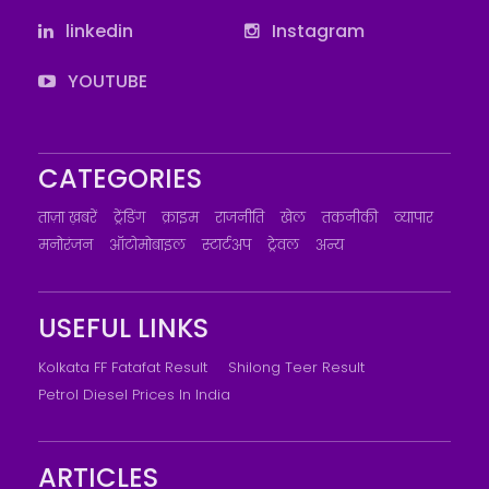
linkedin
Instagram
YOUTUBE
CATEGORIES
ताज़ा ख़बरें
ट्रेंडिंग
क्राइम
राजनीति
खेल
तकनीकी
व्यापार
मनोरंजन
ऑटोमोबाइल
स्टार्टअप
ट्रेवल
अन्य
USEFUL LINKS
Kolkata FF Fatafat Result
Shilong Teer Result
Petrol Diesel Prices In India
ARTICLES