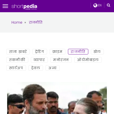
EN
Toggle
navigation
Home
»
राजनीति
ताज़ा ख़बरें
ट्रेंडिंग
क्राइम
राजनीति
खेल
तकनीकी
व्यापार
मनोरंजन
ऑटोमोबाइल
स्टार्टअप
ट्रेवल
अन्य