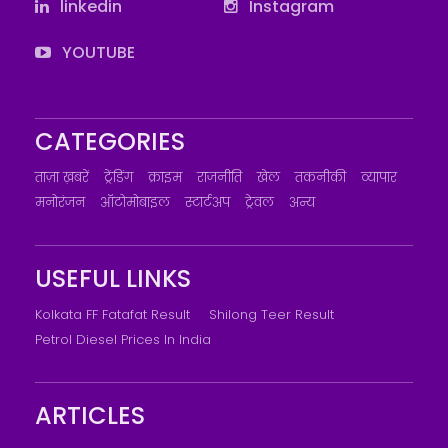
linkedin
Instagram
YOUTUBE
CATEGORIES
ताज़ा ख़बरें
ट्रेंडिंग
क्राइम
राजनीति
खेल
तकनीकी
व्यापार
मनोरंजन
ऑटोमोबाइल
स्टार्टअप
ट्रेवल
अन्य
USEFUL LINKS
Kolkata FF Fatafat Result
Shilong Teer Result
Petrol Diesel Prices In India
ARTICLES