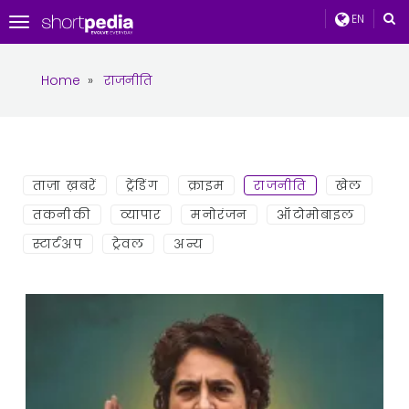
EN
Toggle
navigation
Home
»
राजनीति
ताज़ा ख़बरें
ट्रेंडिंग
क्राइम
राजनीति
खेल
तकनीकी
व्यापार
मनोरंजन
ऑटोमोबाइल
स्टार्टअप
ट्रेवल
अन्य