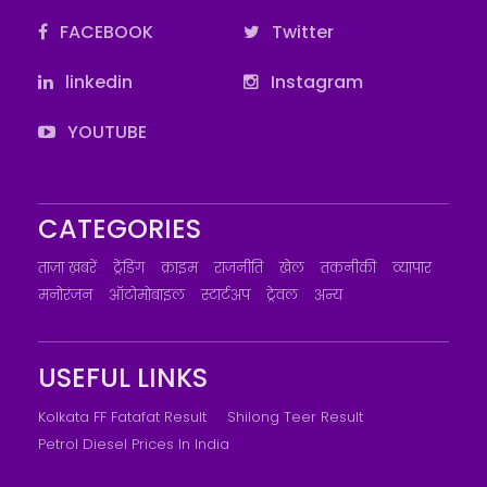
FACEBOOK
Twitter
linkedin
Instagram
YOUTUBE
CATEGORIES
ताज़ा ख़बरें
ट्रेंडिंग
क्राइम
राजनीति
खेल
तकनीकी
व्यापार
मनोरंजन
ऑटोमोबाइल
स्टार्टअप
ट्रेवल
अन्य
USEFUL LINKS
Kolkata FF Fatafat Result
Shilong Teer Result
Petrol Diesel Prices In India