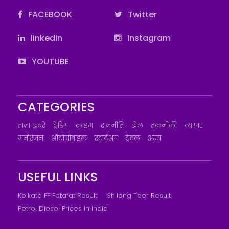
FACEBOOK
Twitter
linkedin
Instagram
YOUTUBE
CATEGORIES
ताज़ा ख़बरें
ट्रेंडिंग
क्राइम
राजनीति
खेल
तकनीकी
व्यापार
मनोरंजन
ऑटोमोबाइल
स्टार्टअप
ट्रेवल
अन्य
USEFUL LINKS
Kolkata FF Fatafat Result
Shilong Teer Result
Petrol Diesel Prices In India