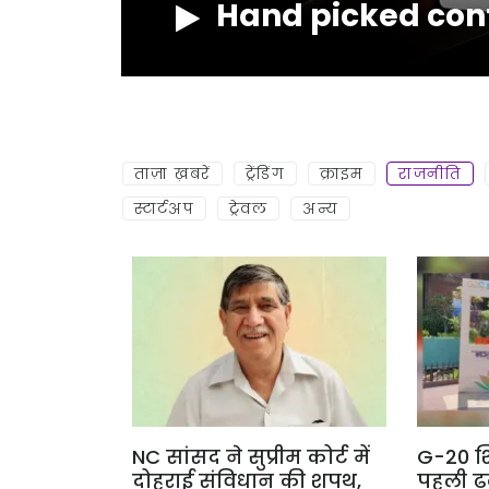
Hand picked con
NOW
ताज़ा ख़बरें
ट्रेंडिंग
क्राइम
राजनीति
स्टार्टअप
ट्रेवल
अन्य
NC सांसद ने सुप्रीम कोर्ट में
G-20 श
दोहराई संविधान की शपथ,
पहली ढक