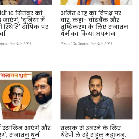
ांधी 10 सितंबर को
अमित शाह का विपक्ष पर
 जाएंगे, 'दुनिया में
वार, कहा- वोटबैंक और
 स्थिति' टॉपिक पर
तुष्टिकरण के लिए सनातन
्चा
धर्म का किया अपमान
eptember 4th, 2023
Posted On September 4th, 2023
ई स्टालिन आएंगे और
तलाक से उबरने के लिए
ंगे, सनातन धर्म
थेरेपी ले रहे राहुल महाजन,