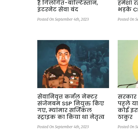
है गिलगित-बाल्टिस्तान,
हमेशा र
इंटरनेट सेवा बंद
भड़के C
Posted On September 4th, 2023
Posted On S
सेवानिवृत्त कर्नल नेक्टर
सरकार 
संजेनबम SSP नियुक्त किए
पहले या
गए, म्यांमार सर्जिकल
कोई इरा
स्ट्राइक का किया था नेतृत्व
ठाकुर
Posted On September 4th, 2023
Posted On S