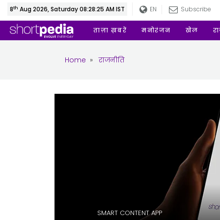
th
8
Aug 2026, Saturday 08:28:26 AM IST
EN
Subscribe
ताज़ा ख़बरें
मनोरंजन
खेल
र
Home
»
राजनीति
SMART CONTENT APP