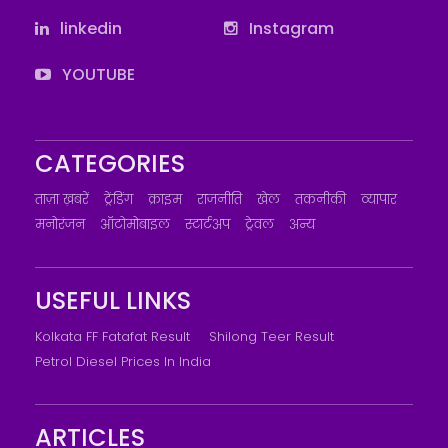
linkedin
Instagram
YOUTUBE
CATEGORIES
ताज़ा ख़बरें
ट्रेंडिंग
क्राइम
राजनीति
खेल
तकनीकी
व्यापार
मनोरंजन
ऑटोमोबाइल
स्टार्टअप
ट्रेवल
अन्य
USEFUL LINKS
Kolkata FF Fatafat Result
Shilong Teer Result
Petrol Diesel Prices In India
ARTICLES