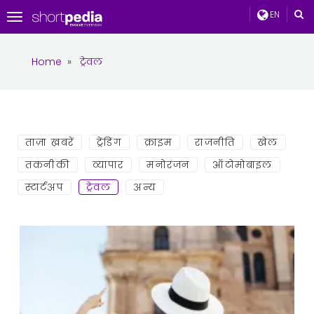
EN
Toggle
navigation
Home
»
ट्रेवल
ताज़ा ख़बरें
ट्रेंडिंग
क्राइम
राजनीति
खेल
तकनीकी
व्यापार
मनोरंजन
ऑटोमोबाइल
स्टार्टअप
ट्रेवल
अन्य