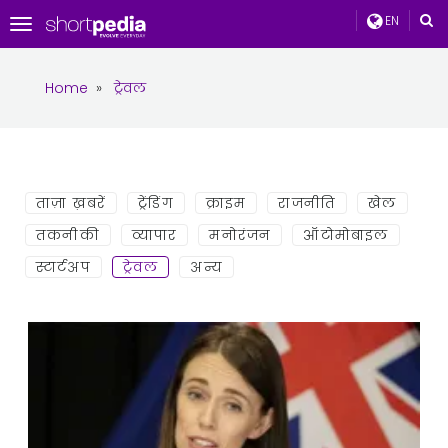
EN
Toggle
navigation
Home
»
ट्रेवल
ताज़ा ख़बरें
ट्रेंडिंग
क्राइम
राजनीति
खेल
तकनीकी
व्यापार
मनोरंजन
ऑटोमोबाइल
स्टार्टअप
ट्रेवल
अन्य