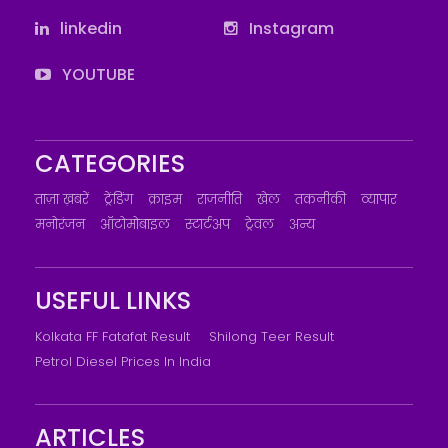
linkedin
Instagram
YOUTUBE
CATEGORIES
ताज़ा ख़बरें
ट्रेंडिंग
क्राइम
राजनीति
खेल
तकनीकी
व्यापार
मनोरंजन
ऑटोमोबाइल
स्टार्टअप
ट्रेवल
अन्य
USEFUL LINKS
Kolkata FF Fatafat Result
Shilong Teer Result
Petrol Diesel Prices In India
ARTICLES